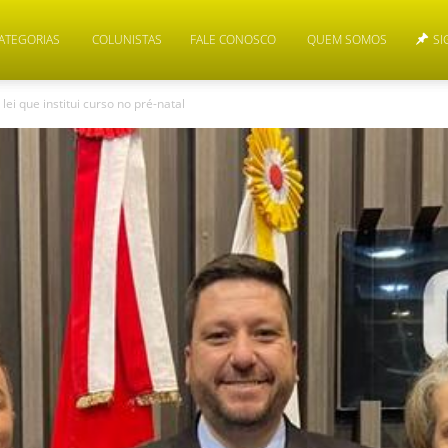
ATEGORIAS
COLUNISTAS
FALE CONOSCO
QUEM SOMOS
SI
i que institui curso no pré-natal