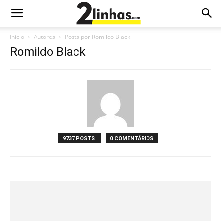
Início
Autores
Posts por Romildo Black
Romildo Black
9737 POSTS
0 COMENTÁRIOS