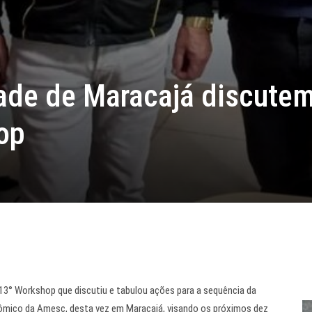
ade de Maracajá discute
op
 o 13° Workshop que discutiu e tabulou ações para a sequência da
mico da Amesc, desta vez em Maracajá, visando os próximos dez