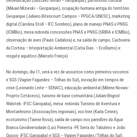
Geoeducação (Gustavo Simão – Geoparque), patrimônio cultural
(Mikael Mizieski – Geoparque), ocupação humana antiga do território
Geoparque (Juliano Bitencourt Campos – PPGCA/UNESC), marketing
digital (Carolina Stoll – IFC Sombrio), plano de manejo PNAS e PNSG
(ICMBio), mesa redonda concessões PNAS e PNSG (URBIA e ICMBio),
observação de aves (Paulo Cadalora) e, na saída de campo, Cachoeira
da Cortina – Interpretação Ambiental (Catia Dias – EcoRumo) e
resgate aquático (Marcelo França).
No domingo, dia 11, será a vez de assuntos como primeiros socorros
e SGS (Vagner Fagundes – Trilhas do Sul), inovação em tempos de
crise (Leonardo Leite – SENAC), educação ambiental (Milene Novais-
Projeto Cetáceos), turismo de base comunitária (Juliani Brignol
Walotek- IFSC Garopaba), mesa redonda Turismo de Aventura e
Montanhismo (Associações regionais), voo livre (Karla Cenne),
ecoturismo (Taiene Rosa), saída de campo nos paredões da Água
Branca Geodiversidade (Luiz Pimenta -PE Serra do Tabuleiro e João
Quoos- IFSC Garopaba) e SGS – Vagner Fagundes (Trilhas do Sul).