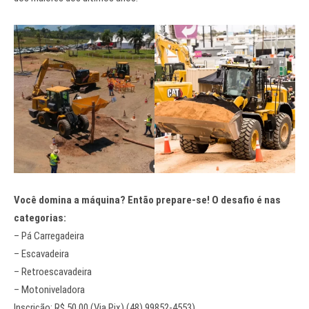
Você domina a máquina? Então prepare-se! O desafio é nas
categorias:
– Pá Carregadeira
– Escavadeira
– Retroescavadeira
– Motoniveladora
Inscrição: R$ 50,00 (Via Pix) (48) 99852-4553)