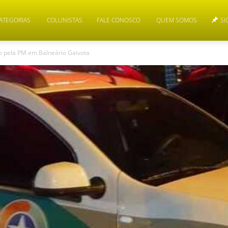
ATEGORIAS
COLUNISTAS
FALE CONOSCO
QUEM SOMOS
SI
so pela PM em Balneário Gaivota