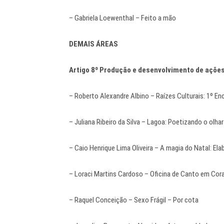
– Gabriela Loewenthal – Feito a mão
DEMAIS ÁREAS
Artigo 8º Produção e desenvolvimento de açõe
– Roberto Alexandre Albino – Raízes Culturais: 1º E
– Juliana Ribeiro da Silva – Lagoa: Poetizando o olhar
– Caio Henrique Lima Oliveira – A magia do Natal: Ela
– Loraci Martins Cardoso – Oficina de Canto em Cora
– Raquel Conceição – Sexo Frágil – Por cota