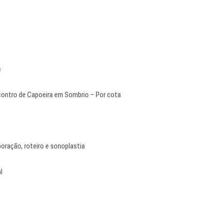
s
ncontro de Capoeira em Sombrio – Por cota
boração, roteiro e sonoplastia
l