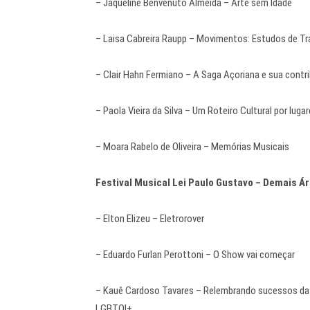
– Jaqueline Benvenuto Almeida – Arte sem Idade
– Laisa Cabreira Raupp – Movimentos: Estudos de Tra
– Clair Hahn Fermiano – A Saga Açoriana e sua contr
– Paola Vieira da Silva – Um Roteiro Cultural por lug
– Moara Rabelo de Oliveira – Memórias Musicais
Festival Musical Lei Paulo Gustavo – Demais Á
– Elton Elizeu – Eletrorover
– Eduardo Furlan Perottoni – O Show vai começar
– Kauê Cardoso Tavares – Relembrando sucessos da 
LGBTQI+