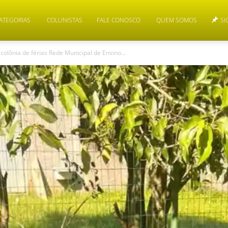
ATEGORIAS
COLUNISTAS
FALE CONOSCO
QUEM SOMOS
SI
olônia de férias Rede Municipal de Ensino...