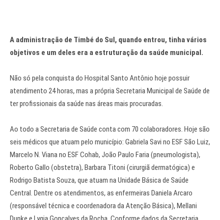
A administração de Timbé do Sul, quando entrou, tinha vários
objetivos e um deles era a estruturação da saúde municipal.
Não só pela conquista do Hospital Santo Antônio hoje possuir
atendimento 24 horas, mas a própria Secretaria Municipal de Saúde de
ter profissionais da saúde nas áreas mais procuradas.
Ao todo a Secretaria de Saúde conta com 70 colaboradores. Hoje são
seis médicos que atuam pelo município: Gabriela Savi no ESF São Luiz,
Marcelo N. Viana no ESF Cohab, João Paulo Faria (pneumologista),
Roberto Gallo (obstetra), Barbara Titoni (cirurgiã dermatógica) e
Rodrigo Batista Souza, que atuam na Unidade Básica de Saúde
Central. Dentre os atendimentos, as enfermeiras Daniela Arcaro
(responsável técnica e coordenadora da Atenção Básica), Mellani
Dunke e Lygia Gonçalves da Rocha. Conforme dados da Secretaria