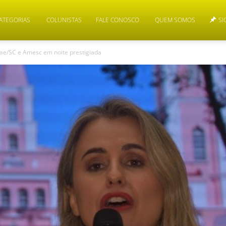
ATEGORIAS
COLUNISTAS
FALE CONOSCO
QUEM SOMOS
SI
rae/SC e Amesc em noite prestigiada