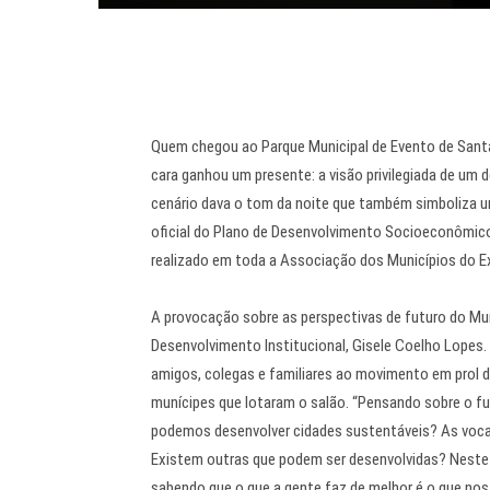
Quem chegou ao Parque Municipal de Evento de Santa 
cara ganhou um presente: a visão privilegiada de um 
cenário dava o tom da noite que também simboliza 
oficial do Plano de Desenvolvimento Socioeconômico 
realizado em toda a Associação dos Municípios do 
A provocação sobre as perspectivas de futuro do Mun
Desenvolvimento Institucional, Gisele Coelho Lopes. 
amigos, colegas e familiares ao movimento em prol
munícipes que lotaram o salão. “Pensando sobre o f
podemos desenvolver cidades sustentáveis? As voc
Existem outras que podem ser desenvolvidas? Neste
sabendo que o que a gente faz de melhor é o que nos 