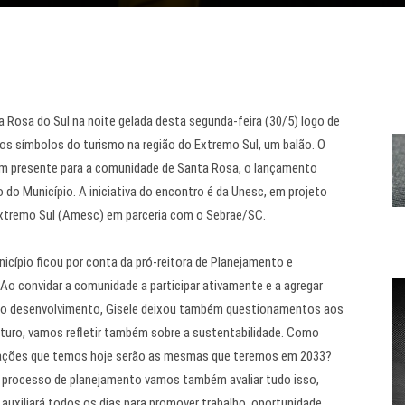
Rosa do Sul na noite gelada desta segunda-feira (30/5) logo de
dos símbolos do turismo na região do Extremo Sul, um balão. O
um presente para a comunidade de Santa Rosa, o lançamento
do Município. A iniciativa do encontro é da Unesc, em projeto
Extremo Sul (Amesc) em parceria com o Sebrae/SC.
icípio ficou por conta da pró-reitora de Planejamento e
Ao convidar a comunidade a participar ativamente e a agregar
 do desenvolvimento, Gisele deixou também questionamentos aos
uturo, vamos refletir também sobre a sustentabilidade. Como
ações que temos hoje serão as mesmas que teremos em 2033?
 processo de planejamento vamos também avaliar tudo isso,
auxiliará todos os dias para promover trabalho, oportunidade,