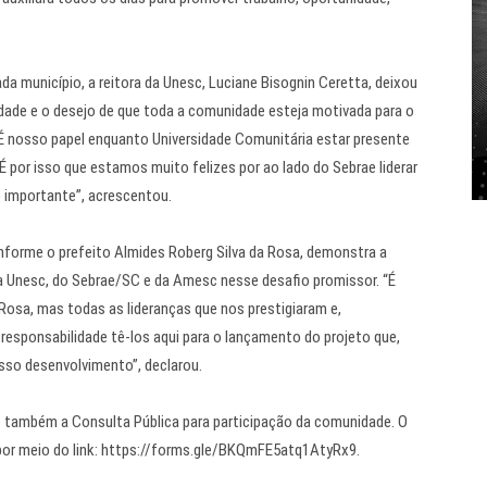
da município, a reitora da Unesc, Luciane Bisognin Ceretta, deixou
idade e o desejo de que toda a comunidade esteja motivada para o
 “É nosso papel enquanto Universidade Comunitária estar presente
 por isso que estamos muito felizes por ao lado do Sebrae liderar
 importante”, acrescentou.
nforme o prefeito Almides Roberg Silva da Rosa, demonstra a
a Unesc, do Sebrae/SC e da Amesc nesse desafio promissor. “É
Rosa, mas todas as lideranças que nos prestigiaram e,
responsabilidade tê-los aqui para o lançamento do projeto que,
sso desenvolvimento”, declarou.
re também a Consulta Pública para participação da comunidade. O
l por meio do link: https://forms.gle/BKQmFE5atq1AtyRx9.