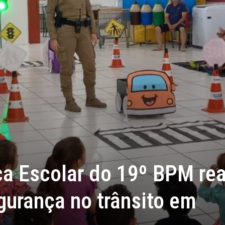
a Escolar do 19º BPM rea
gurança no trânsito em