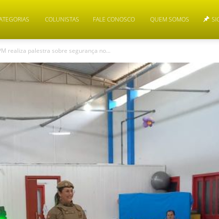
ATEGORIAS
COLUNISTAS
FALE CONOSCO
QUEM SOMOS
SI
M realiza palestra sobre segurança no...