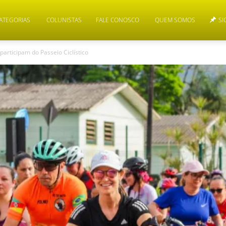
ATEGORIAS
COLUNISTAS
FALE CONOSCO
QUEM SOMOS
SI
articipam do Passeio Ciclístico