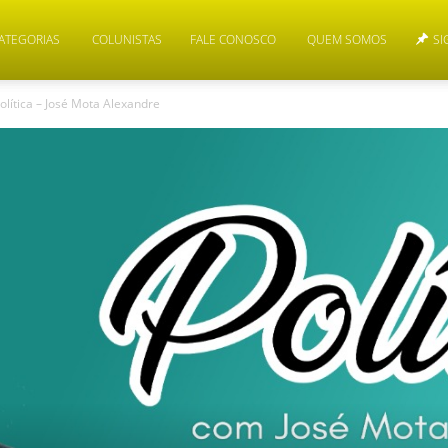
ATEGORIAS
COLUNISTAS
FALE CONOSCO
QUEM SOMOS
SI
olítica – José Mota Alexandre