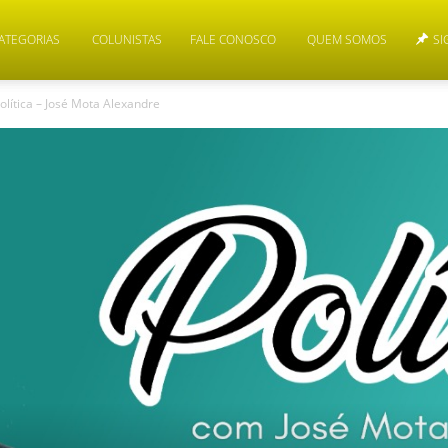
ATEGORIAS
COLUNISTAS
FALE CONOSCO
QUEM SOMOS
SI
olítica – José Mota Alexandre