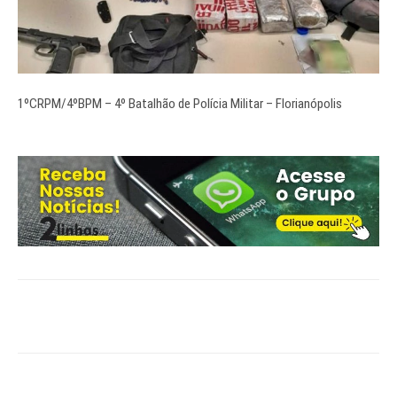
1ºCRPM/4ºBPM – 4º Batalhão de Polícia Militar
–
Florianópolis