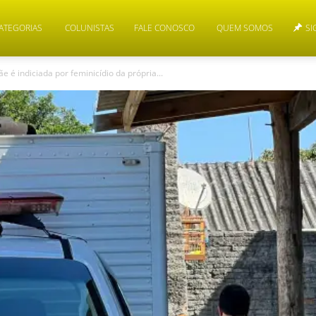
ATEGORIAS
COLUNISTAS
FALE CONOSCO
QUEM SOMOS
SI
mãe é indiciada por feminicídio da própria...