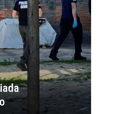
ciada
io