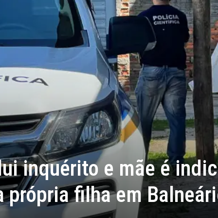
lui inquérito e mãe é indi
a própria filha em Balneár