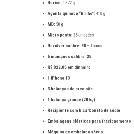
Haxixe:
0,372 g
Agente químico “Brilho”:
410 g
MD:
50 g
Micro ponto:
25 unidades
Revólver calibre .38
– Taurus
6 munições calibre .38
R$ 822,00 em dinheiro
1 iPhone 13
3 balanças de precisão
1 balança grande (20 kg)
Recipiente com bicarbonato de sódio
Embalagens plásticas para fracionamento
Máquina de embalar a vácuo