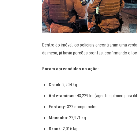
Dentro do imóvel, os policiais encontraram uma verd
da mesa, já havia porções prontas, confirmando o lo
Foram apreendidos na ação:
Crack:
2,204 kg
Anfetaminas:
43,229 kg (agente químico para di
Ecstasy:
322 comprimidos
Maconha:
22,971 kg
Skank:
2,016 kg