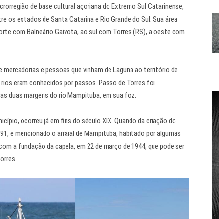
crorregião de base cultural açoriana do Extremo Sul Catarinense,
re os estados de Santa Catarina e Rio Grande do Sul. Sua área
norte com Balneário Gaivota, ao sul com Torres (RS), a oeste com
e mercadorias e pessoas que vinham de Laguna ao território de
 rios eram conhecidos por passos. Passo de Torres foi
a as duas margens do rio Mampituba, em sua foz.
cípio, ocorreu já em fins do século XIX. Quando da criação do
891, é mencionado o arraial de Mampituba, habitado por algumas
 com a fundação da capela, em 22 de março de 1944, que pode ser
orres.