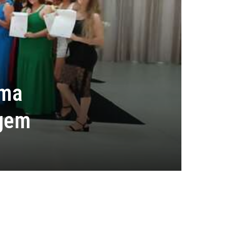
rma
agem