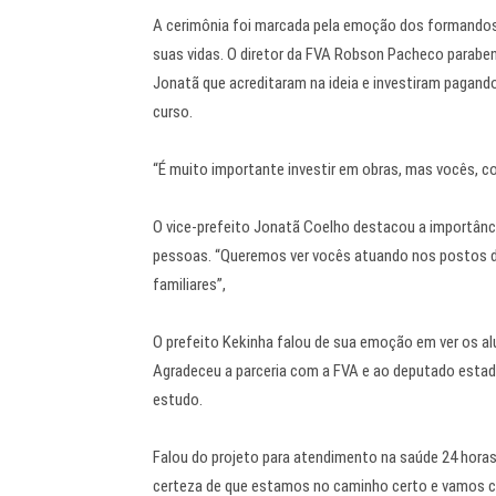
A cerimônia foi marcada pela emoção dos formandos 
suas vidas. O diretor da FVA Robson Pacheco paraben
Jonatã que acreditaram na ideia e investiram pagand
curso.
“É muito importante investir em obras, mas vocês, 
O vice-prefeito Jonatã Coelho destacou a importân
pessoas. “Queremos ver vocês atuando nos postos d
familiares”,
O prefeito Kekinha falou de sua emoção em ver os al
Agradeceu a parceria com a FVA e ao deputado estad
estudo.
Falou do projeto para atendimento na saúde 24 horas
certeza de que estamos no caminho certo e vamos co