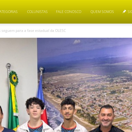
ATEGORIAS
COLUNISTAS
FALE CONOSCO
QUEM SOMOS
SI
as seguem para a fase estadual da OLESC