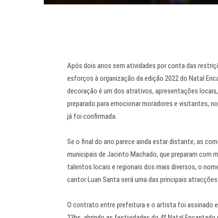
Após dois anos sem atividades por conta das restriç
esforços à organização da edição 2022 do Natal Enca
decoração é um dos atrativos, apresentações locais
preparado para emocionar moradores e visitantes, n
já foi confirmada.
Se o final do ano parece ainda estar distante, as co
municipais de Jacinto Machado, que preparam com mu
talentos locais e regionais dos mais diversos, o no
cantor Luan Santa será uma das principais atracções
O contrato entre prefeitura e o artista foi assinado 
23hs, abrindo as festividades do 4º Natal Encantado 