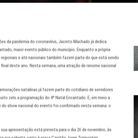
ões da pandemia do coronavírus, Jacinto Machado já dedica
ntado, maior evento público do município. Enquanto a própria
, regionais e até nacionais também fazem parte do que está sendo
o final deste ano. Nesta semana, uma atração de renome nacional
memorações natalinas já fazem parte do cotidiano de servidores
ito zelo a programação do 4º Natal Encantado. E, em meio a
me do show nacional do evento foi confirmado nesta semana: o
.
e sua apresentação está prevista para o dia 26 de novembro, às
na rua coberta, junto à praça Capitão Jorge Tramontim.