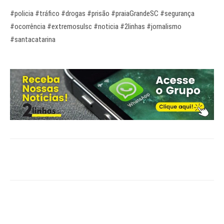
#policia #tráfico #drogas #prisão #praiaGrandeSC #segurança
#ocorrência #extremosulsc #noticia #2linhas #jornalismo
#santacatarina