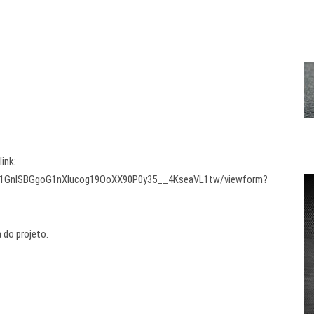
link:
oIE1GnISBGgoG1nXlucog19OoXX90P0y35__4KseaVL1tw/viewform?
 do projeto.