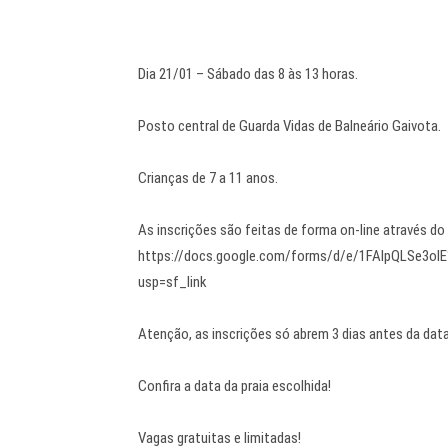
Dia 21/01 – Sábado das 8 às 13 horas.
Posto central de Guarda Vidas de Balneário Gaivota.
Crianças de 7 a 11 anos.
As inscrições são feitas de forma on-line através do 
https://docs.google.com/forms/d/e/1FAIpQLSe3
usp=sf_link
Atenção, as inscrições só abrem 3 dias antes da data
Confira a data da praia escolhida!
Vagas gratuitas e limitadas!