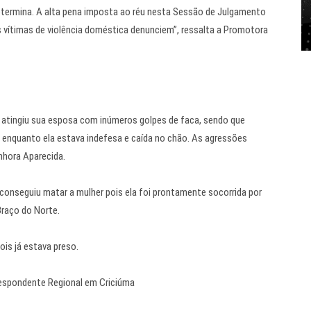
 determina. A alta pena imposta ao réu nesta Sessão de Julgamento
s vítimas de violência doméstica denunciem”, ressalta a Promotora
réu atingiu sua esposa com inúmeros golpes de faca, sendo que
 enquanto ela estava indefesa e caída no chão. As agressões
enhora Aparecida.
conseguiu matar a mulher pois ela foi prontamente socorrida por
Braço do Norte.
pois já estava preso.
espondente Regional em Criciúma