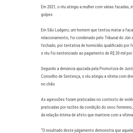
Em 2021, o réu atingiu a mulher com várias facadas, i
golpes
Em São Ludgero, um homem que tentou matar a facad
relacionamento, foi condenado pelo Tribunal do Júri a
fechado, por tentativa de homicídio qualificado por f
o réu foi sentenciado ao pagamento de R$ 20 mil por
Segundo a denúncia ajuizada pela Promotora de Justi
Conselho de Sentença, o réu atingiu a vítima com dive
no chão.
As agressões foram praticadas no contexto de violên
praticadas por razões da condição do sexo feminino
da relação íntima de afeto que manteve com a víti
“O resultado deste julgamento demonstra que aquel