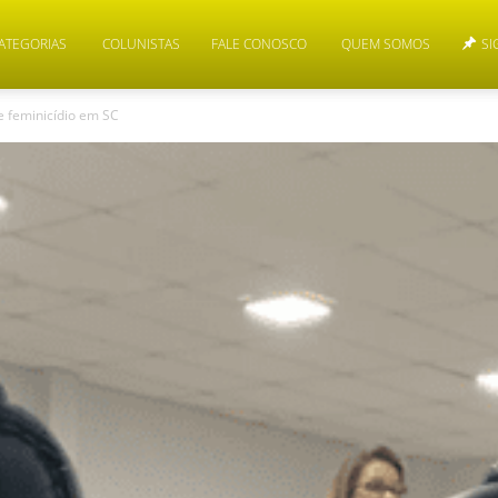
ATEGORIAS
COLUNISTAS
FALE CONOSCO
QUEM SOMOS
SI
 feminicídio em SC