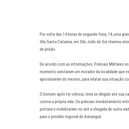
Por volta das 14 horas de segunda-feira, 14, uma gr
Vila Santa Catarina, em São João do Sul chamou at
de prisão.
De acordo com as informações, Policiais Militares e
momento avistaram um morador da localidade que est
aproximaram do mesmo, para relatar sua situação co
O homem após ter ciência, teria se dirigido até su
contra a própria vida. Os policiais imediatamente en
portava e mobilizaram-no até a chegada de outra vi
para o presídio regional de Araranguá.