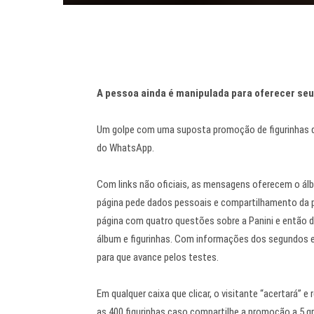
A pessoa ainda é manipulada para oferecer se
Um golpe com uma suposta promoção de figurinhas 
do WhatsApp.
Com links não oficiais, as mensagens oferecem o álbu
página pede dados pessoais e compartilhamento da 
página com quatro questões sobre a Panini e então de
álbum e figurinhas. Com informações dos segundos e
para que avance pelos testes.
Em qualquer caixa que clicar, o visitante “acertará” 
as 400 figurinhas caso compartilhe a promoção a 5 