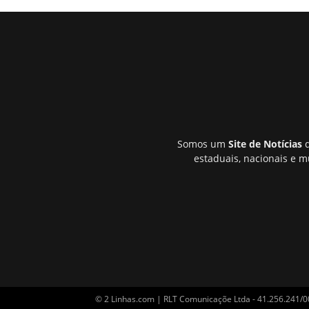
Somos um
Site de Notícias
q
estaduais, nacionais e m
© 2 Linhas.com | RLT Comunicaçõe Ltda - 41.256.241/