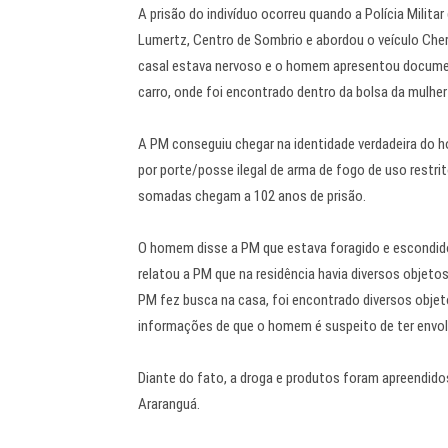
A prisão do indivíduo ocorreu quando a Polícia Milit
Lumertz, Centro de Sombrio e abordou o veículo Che
casal estava nervoso e o homem apresentou document
carro, onde foi encontrado dentro da bolsa da mulh
A PM conseguiu chegar na identidade verdadeira do
por porte/posse ilegal de arma de fogo de uso restri
somadas chegam a 102 anos de prisão.
O homem disse a PM que estava foragido e escondido 
relatou a PM que na residência havia diversos objet
PM fez busca na casa, foi encontrado diversos objet
informações de que o homem é suspeito de ter envol
Diante do fato, a droga e produtos foram apreendido
Araranguá.