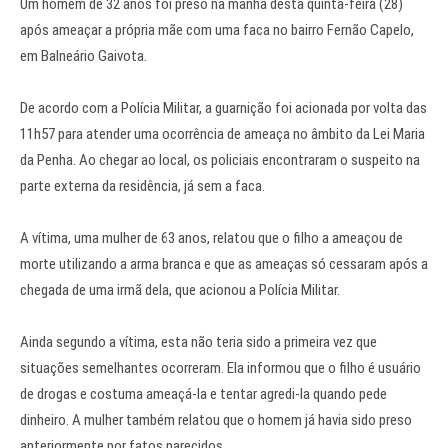
Um homem de 32 anos foi preso na manhã desta quinta-feira (28)
após ameaçar a própria mãe com uma faca no bairro Fernão Capelo,
em Balneário Gaivota.
De acordo com a Polícia Militar, a guarnição foi acionada por volta das
11h57 para atender uma ocorrência de ameaça no âmbito da Lei Maria
da Penha. Ao chegar ao local, os policiais encontraram o suspeito na
parte externa da residência, já sem a faca.
A vítima, uma mulher de 63 anos, relatou que o filho a ameaçou de
morte utilizando a arma branca e que as ameaças só cessaram após a
chegada de uma irmã dela, que acionou a Polícia Militar.
Ainda segundo a vítima, esta não teria sido a primeira vez que
situações semelhantes ocorreram. Ela informou que o filho é usuário
de drogas e costuma ameaçá-la e tentar agredi-la quando pede
dinheiro. A mulher também relatou que o homem já havia sido preso
anteriormente por fatos parecidos.