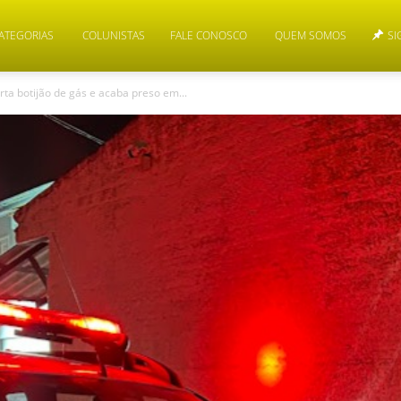
ATEGORIAS
COLUNISTAS
FALE CONOSCO
QUEM SOMOS
SI
rta botijão de gás e acaba preso em...