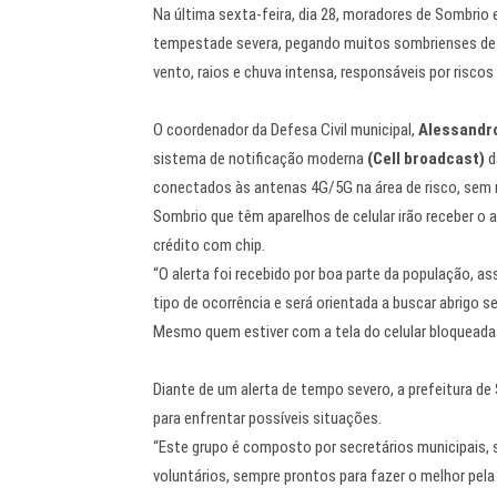
Na última sexta-feira, dia 28, moradores de Sombrio e
tempestade severa, pegando muitos sombrienses de su
vento, raios e chuva intensa, responsáveis por risc
O coordenador da Defesa Civil municipal,
Alessandr
sistema de notificação moderna
(Cell broadcast)
d
conectados às antenas 4G/5G na área de risco, sem 
Sombrio que têm aparelhos de celular irão receber o a
crédito com chip.
“O alerta foi recebido por boa parte da população, 
tipo de ocorrência e será orientada a buscar abrigo s
Mesmo quem estiver com a tela do celular bloqueada 
Diante de um alerta de tempo severo, a prefeitura de
para enfrentar possíveis situações.
“Este grupo é composto por secretários municipais, se
voluntários, sempre prontos para fazer o melhor pela