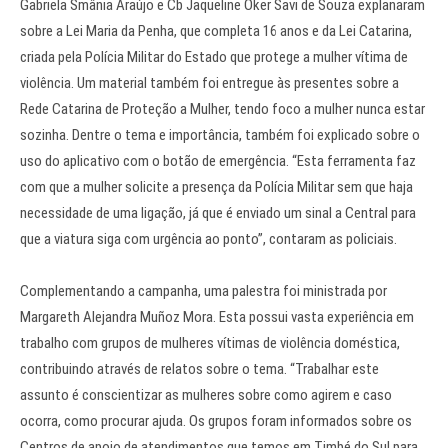
Gabriela Smânia Araújo e Cb Jaqueline Oker Savi de Souza explanaram
sobre a Lei Maria da Penha, que completa 16 anos e da Lei Catarina,
criada pela Polícia Militar do Estado que protege a mulher vítima de
violência. Um material também foi entregue às presentes sobre a
Rede Catarina de Proteção a Mulher, tendo foco a mulher nunca estar
sozinha. Dentre o tema e importância, também foi explicado sobre o
uso do aplicativo com o botão de emergência. “Esta ferramenta faz
com que a mulher solicite a presença da Polícia Militar sem que haja
necessidade de uma ligação, já que é enviado um sinal a Central para
que a viatura siga com urgência ao ponto”, contaram as policiais.
Complementando a campanha, uma palestra foi ministrada por
Margareth Alejandra Muñoz Mora. Esta possui vasta experiência em
trabalho com grupos de mulheres vítimas de violência doméstica,
contribuindo através de relatos sobre o tema. “Trabalhar este
assunto é conscientizar as mulheres sobre como agirem e caso
ocorra, como procurar ajuda. Os grupos foram informados sobre os
Centros de apoio de atendimentos que temos em Timbé do Sul para