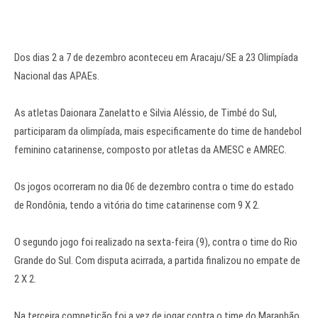
Dos dias 2 a 7 de dezembro aconteceu em Aracaju/SE a 23 Olimpíada
Nacional das APAEs.
As atletas Daionara Zanelatto e Silvia Aléssio, de Timbé do Sul,
participaram da olimpíada, mais especificamente do time de handebol
feminino catarinense, composto por atletas da AMESC e AMREC.
Os jogos ocorreram no dia 06 de dezembro contra o time do estado
de Rondônia, tendo a vitória do time catarinense com 9 X 2.
O segundo jogo foi realizado na sexta-feira (9), contra o time do Rio
Grande do Sul. Com disputa acirrada, a partida finalizou no empate de
2 X 2.
Na terceira competição foi a vez de jogar contra o time do Maranhão.