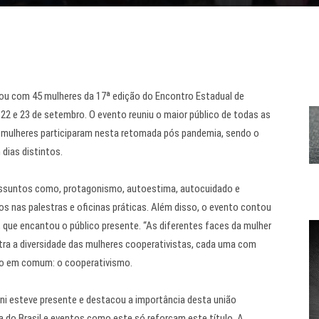
pou com 45 mulheres da 17ª edição do Encontro Estadual de
 22 e 23 de setembro. O evento reuniu o maior público de todas as
l mulheres participaram nesta retomada pós pandemia, sendo o
dias distintos.
 assuntos como, protagonismo, autoestima, autocuidado e
s nas palestras e oficinas práticas. Além disso, o evento contou
que encantou o público presente. “As diferentes faces da mulher
tra a diversidade das mulheres cooperativistas, cada uma com
to em comum: o cooperativismo.
ni esteve presente e destacou a importância desta união
 do Brasil e eventos como este só reforçam este título. A