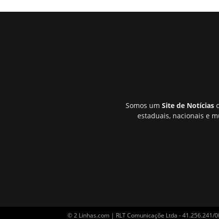
Somos um
Site de Notícias
q
estaduais, nacionais e m
© 2 Linhas.com | RLT Comunicaçõe Ltda - 41.256.241/