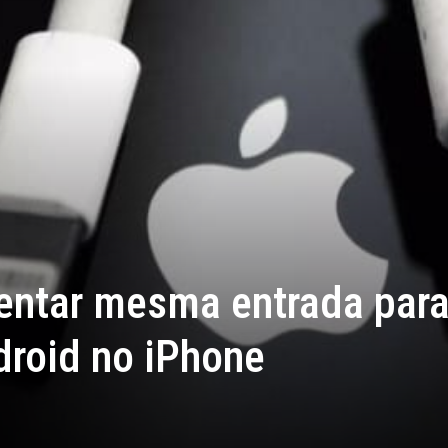
entar mesma entrada par
droid no iPhone