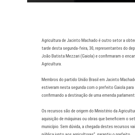
Agricultura de Jacinto Machado é outro setor a obte
tarde desta segunda-feira, 30, representantes do de
João Batista Mezzari (Gaiola) e confirmaram o encam
Agricultura.
Membros do partido União Brasil em Jacinto Machado,
estiveram nesta segunda com o prefeito Gaiola para 
confirmando a destinação de uma emenda parlamentar 
Os recursos são de origem do Ministério da Agricultu
aquisição de máquinas ou obras que beneficiem o se
município. Sem dúvida, a chegada destes recursos va
pública junto aos agricultores”, garantiu o prefeito.