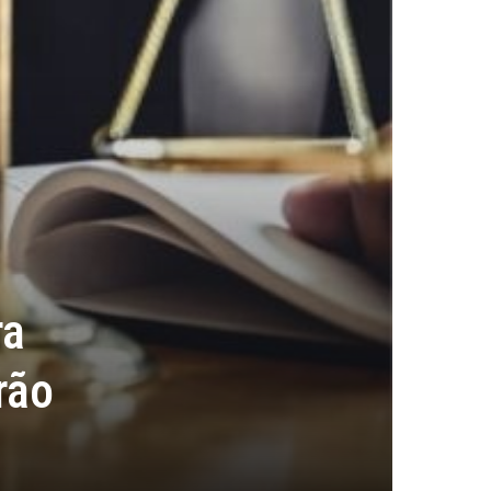
ra
rão