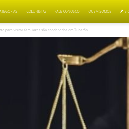
ATEGORIAS
COLUNISTAS
FALE CONOSCO
QUEM SOMOS
SI
nto para visitar familiares são condenados em Tubarão