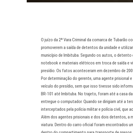
O juízo da 2ª Vara Criminal da comarca de Tubarão co
promoverem a saída de detentos da unidade e utiliza
município de Imbituba. Segundo os autos, o detento 
notebook e materiais elétricos em troca de saída e vi
presídio. Os fatos aconteceram em dezembro de 200
Por determinação do gerente, uma agente prisional e
veículo do presídio, sem que isso tivesse sido infor
BR-101 até Imbituba. No trajeto, foram até a casa da
entregue o computador. Quando se dirigiam até a terc
interceptados pela polícia militar e polícia civil, q
Além dos agentes prisionais e dos dois detentos, a
viatura. Dentro do carro oficial foram encontrados u
dentro do compartimento para transporte de presos, u