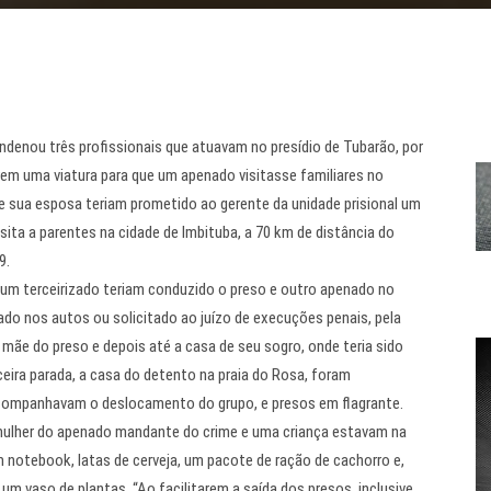
ndenou três profissionais que atuavam no presídio de Tubarão, por
rem uma viatura para que um apenado visitasse familiares no
e sua esposa teriam prometido ao gerente da unidade prisional um
sita a parentes na cidade de Imbituba, a 70 km de distância do
9.
 um terceirizado teriam conduzido o preso e outro apenado no
mado nos autos ou solicitado ao juízo de execuções penais, pela
 mãe do preso e depois até a casa de seu sogro, onde teria sido
eira parada, a casa do detento na praia do Rosa, foram
ue acompanhavam o deslocamento do grupo, e presos em flagrante.
 mulher do apenado mandante do crime e uma criança estavam na
m notebook, latas de cerveja, um pacote de ração de cachorro e,
m vaso de plantas. “Ao facilitarem a saída dos presos, inclusive