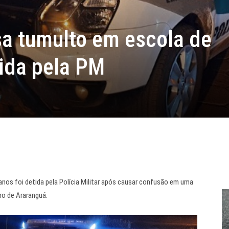
a tumulto em escola de
tida pela PM
anos foi detida pela Polícia Militar após causar confusão em uma
ro de Araranguá.