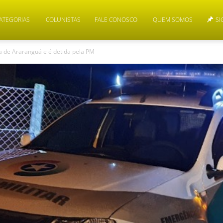
ATEGORIAS
COLUNISTAS
FALE CONOSCO
QUEM SOMOS
SI
a de Araranguá e é detida pela PM