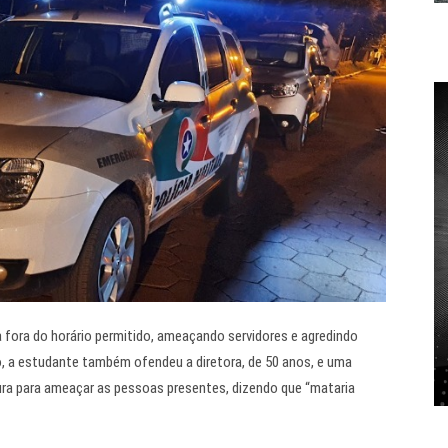
 fora do horário permitido, ameaçando servidores e agredindo
to, a estudante também ofendeu a diretora, de 50 anos, e uma
oura para ameaçar as pessoas presentes, dizendo que “mataria