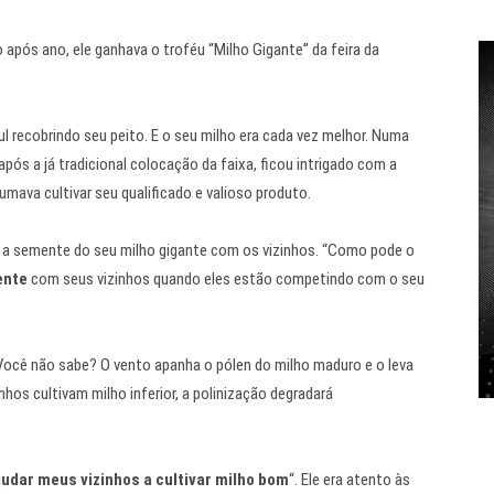
 após ano, ele ganhava o troféu “Milho Gigante” da feira da
ul recobrindo seu peito. E o seu milho era cada vez melhor. Numa
após a já tradicional colocação da faixa, ficou intrigado com a
ava cultivar seu qualificado e valioso produto.
a a semente do seu milho gigante com os vizinhos. “Como pode o
ente
com seus vizinhos quando eles estão competindo com o seu
Você não sabe? O vento apanha o pólen do milho maduro e o leva
os cultivam milho inferior, a polinização degradará
judar meus vizinhos a cultivar milho bom
“. Ele era atento às