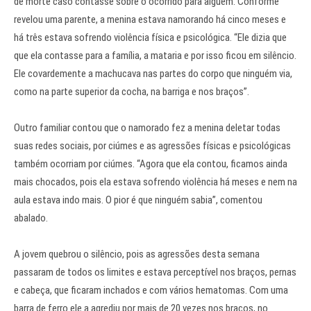
de morte caso contasse sobre o ocorrido para alguém. Conforme
revelou uma parente, a menina estava namorando há cinco meses e
há três estava sofrendo violência física e psicológica. “Ele dizia que
que ela contasse para a família, a mataria e por isso ficou em silêncio.
Ele covardemente a machucava nas partes do corpo que ninguém via,
como na parte superior da cocha, na barriga e nos braços”.
Outro familiar contou que o namorado fez a menina deletar todas
suas redes sociais, por ciúmes e as agressões físicas e psicológicas
também ocorriam por ciúmes. “Agora que ela contou, ficamos ainda
mais chocados, pois ela estava sofrendo violência há meses e nem na
aula estava indo mais. O pior é que ninguém sabia”, comentou
abalado.
A jovem quebrou o silêncio, pois as agressões desta semana
passaram de todos os limites e estava perceptível nos braços, pernas
e cabeça, que ficaram inchados e com vários hematomas. Com uma
barra de ferro ele a agrediu por mais de 20 vezes nos braços, no