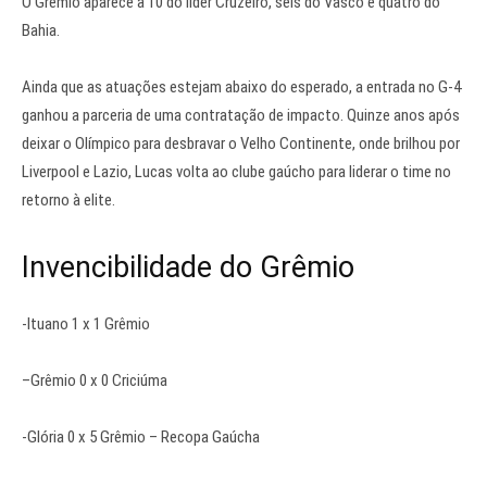
O
Grêmio
aparece a 10 do líder Cruzeiro, seis do Vasco e quatro do
Bahia.
Ainda que as atuações estejam abaixo do esperado, a entrada no G-4
ganhou a parceria de uma contratação de impacto. Quinze anos após
deixar o Olímpico para desbravar o Velho Continente, onde brilhou por
Liverpool e Lazio, Lucas volta ao clube gaúcho para liderar o time no
retorno à elite.
Invencibilidade do
Grêmio
-Ituano 1 x 1
Grêmio
–
Grêmio
0 x 0 Criciúma
-Glória 0 x 5
Grêmio
– Recopa Gaúcha