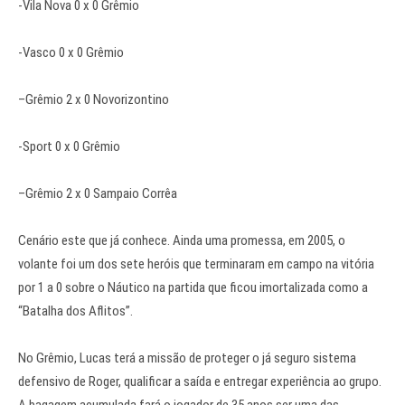
-Vila Nova 0 x 0
Grêmio
-Vasco 0 x 0
Grêmio
–
Grêmio
2 x 0 Novorizontino
-Sport 0 x 0
Grêmio
–
Grêmio
2 x 0 Sampaio Corrêa
Cenário este que já conhece. Ainda uma promessa, em 2005, o
volante foi um dos sete heróis que terminaram em campo na vitória
por 1 a 0 sobre o Náutico na partida que ficou imortalizada como a
“Batalha dos Aflitos”.
No
Grêmio
, Lucas terá a missão de proteger o já seguro sistema
defensivo de Roger, qualificar a saída e entregar experiência ao grupo.