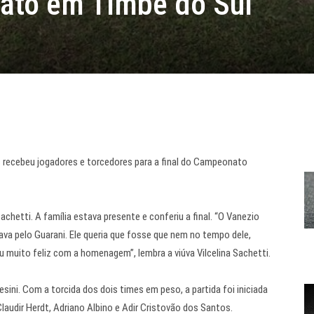
ato em Timbé do Sul
s recebeu jogadores e torcedores para a final do Campeonato
hetti. A família estava presente e conferiu a final. “O Vanezio
ava pelo Guarani. Ele queria que fosse que nem no tempo dele,
 muito feliz com a homenagem”, lembra a viúva Vilcelina Sachetti.
sini. Com a torcida dos dois times em peso, a partida foi iniciada
Claudir Herdt, Adriano Albino e Adir Cristovão dos Santos.