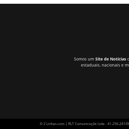
Somos um
Site de Notícias
q
estaduais, nacionais e m
© 2 Linhas.com | RLT Comunicaçõe Ltda - 41.256.241/