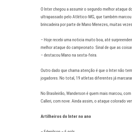
O Inter chegou a assumir o segundo melhor ataque do 
ultrapassado pelo Atlético-MG, que também marcou 
brincadeira por parte de Mano Menezes, muitas veze
– Hoje recebi uma noticia muito boa, até surpreende
melhor ataque do campeonato. Sinal de que as cois
– destacou Mano na sexta-feira.
Outro dado que chama atenção é que o Inter não tem 
jogadores. No total, 19 atletas diferentes já marcara
No Brasileirão, Wanderson é quem mais marcou, com 
Calleri, com nove. Ainda assim, o ataque colorado v
Artilheiros do Inter no ano
– Edenilson – 6 gols