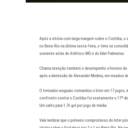
Após a vitória com larga margem sobre o Coritiba, o
no Beira-Rio
na última sexta-feira, o time se consoli
somente atrás de Atlético-MG e do líder Palmeiras.
Chama atenção também o desempenho ofensivo da e
após a demissão de Alexander Medina, em meados de 
O treinador uruguaio comandou o Inter em 17 jogos, e
confronto contra o Coritiba foi exatamente o 17º de
Um salto para 1,76 gol por jogo de média.
Vale lembrar que o primeiro compromisso do Inter p
vitória sobre o Fortaleza por 2 a 1 no Beira-Rio. Na